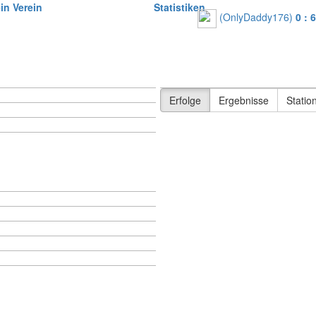
in Verein
|
Statistiken
|
(OnlyDaddy176)
0 : 6
(
Erfolge
Erfolg
Erfolge
Ergebnisse
Statio
und Jerry