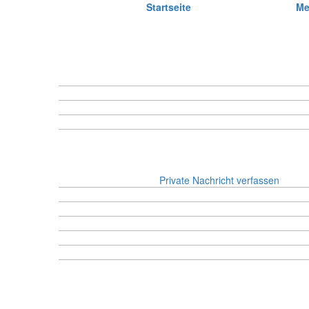
|
Startseite
|
Me
Profil von Tom und Jerry
User-Name:
Tom und Jerry
Status:
Gebannt
Registriert seit:
07.03.2026 - 21:54:00 Uhr
Treuepunkte:
0
Kontaktaufnahme mit Tom 
PN:
Private Nachricht verfassen
E-Mail:
paulyp172@gmail.com
PSN-ID:
Fighter2026
Discord Nr.:
# 0
Bundesland.:
Musel
Letzte Aktion:
07.05.2026 - 17:37:47 Uhr