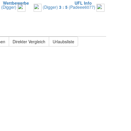
Wettbewerbe
|
UFL Info
Digger)
|
(Digger)
3 : 5
(Padeee6077)
|
(Pade
Team
Saison
nen
Direkter Vergleich
Urlaubsliste