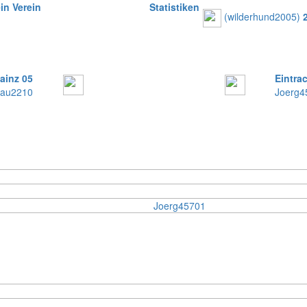
in Verein
|
Statistiken
|
(wilderhund2005)
2 :
5 gg. Eintracht Frankfurt
3:1
ainz 05
Eintra
wau2210
Joerg4
( 0 : 0 )
zum Spiel
Wettbewerb:
2. Bundesliga
Spieltag:
24. Spieltag
Datum:
08.05.2026 - 21:24:12 Uhr
Gemeldet durch:
Joerg45701
Schüsse
Ballbesitz in %
Passgenauigkeit in %