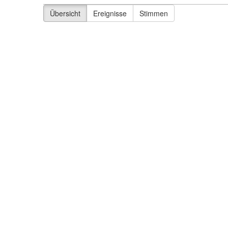
Übersicht
Ereignisse
Stimmen