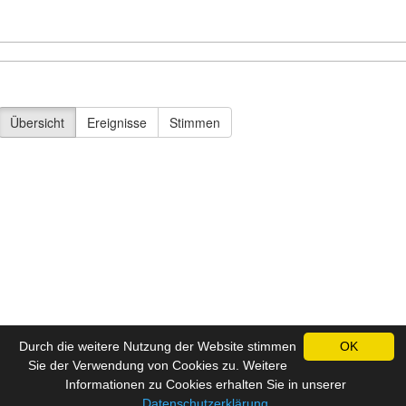
16
Schüsse
7
51
Ballbesitz in %
49
79
Passgenauigkeit in %
82
Übersicht
Ereignisse
Stimmen
Durch die weitere Nutzung der Website stimmen
OK
Sie der Verwendung von Cookies zu. Weitere
Informationen zu Cookies erhalten Sie in unserer
Datenschutzerklärung