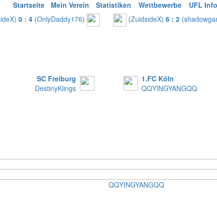
|
Startseite
|
Mein Verein
|
Statistiken
|
Wettbewerbe
|
UFL Inf
ideX)
0 : 4
(OnlyDaddy176)
|
(ZuidsideX)
6 : 2
(shadowgam
Spielbericht: SC Freiburg gg.
1.FC Köln
2:4
SC Freiburg
1.FC Köln
DestinyKiings
QQYINGYANGQQ
( 1 : 4 )
Allgemeine Informationen zum
Spiel
Wettbewerb:
1. Bundesliga
Spieltag:
19. Spieltag
Datum:
04.06.2026 - 17:58:18 Uhr
Gemeldet durch:
QQYINGYANGQQ
Spielstatistiken