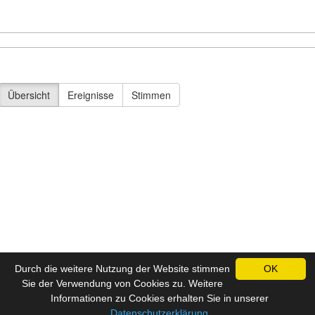
10
Schüsse
5
56
Ballbesitz in %
44
88
Passgenauigkeit in %
81
Übersicht
Ereignisse
Stimmen
Durch die weitere Nutzung der Website stimmen
OK
Sie der Verwendung von Cookies zu. Weitere
Informationen zu Cookies erhalten Sie in unserer
Datenschutzerklärung