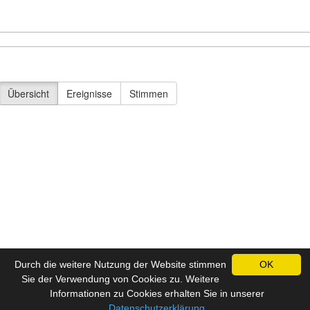
1
Schüsse
10
49
Ballbesitz in %
51
83
Passgenauigkeit in %
81
Übersicht
Ereignisse
Stimmen
Durch die weitere Nutzung der Website stimmen
OK
Sie der Verwendung von Cookies zu. Weitere
Informationen zu Cookies erhalten Sie in unserer
Datenschutzerklärung